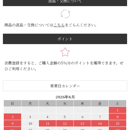
返品・交換について
商品の返品・交換については
こちら
をごらんください。
ポイント
会員登録をすると、ご購入金額の5％分のポイントを獲得できます。ぜ
ひご利用ください。
営業日カレンダー
2026年8月
日
月
火
水
木
金
土
1
2
3
4
5
6
7
8
9
10
11
12
13
14
15
16
17
18
19
20
21
22