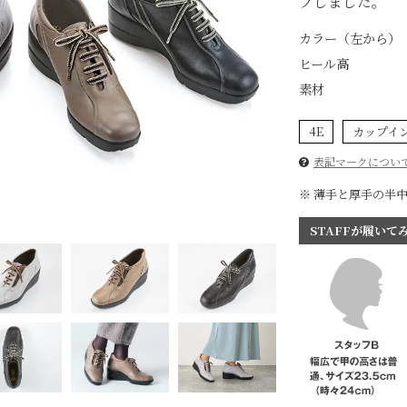
プしました。
カラー（左から）
ヒール高
素材
4E
カップイ
表記マークについ
※ 薄手と厚手の半
STAFFが履いて