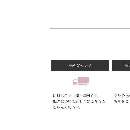
送料について
返
送料は全国一律550円です。
商品の返
配送について詳しくは
こちら
を
ちら
をご
ごらんください。