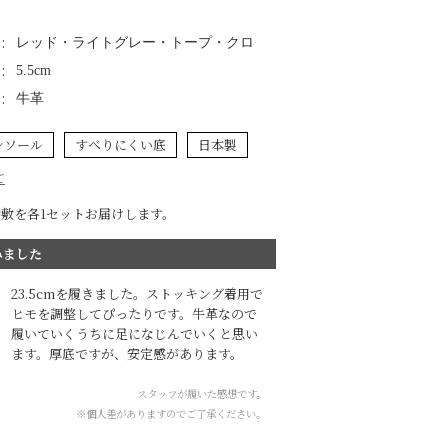
レッド・ライトグレー・トープ・クロ
5.5cm
牛革
ンソール
すべりにくい底
日本製
て
中敷を各1セットお届けします。
みました
23.5cmを履きました。ストッキング着用で
ヒモを調整してぴったりです。牛革なので
履いていくうちに足になじんでいくと思い
ます。厚底ですが、安定感があります。
スタッフが履いた感想です。
※個人差がありますのでご了承ください。