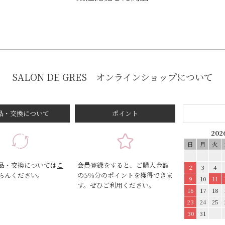
SALON DE GRES
オンラインショップについて
品・交換について
ポイント
20
日
月
火
品・交換については
こ
会員登録をすると、ご購入金額
2
3
4
らんください。
の5％分のポイントを獲得できま
9
10
11
す。ぜひご利用ください。
16
17
18
23
24
25
30
31