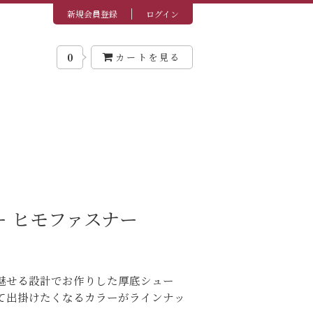
新規会員登録
ログイン
0
カートを見る
ー ヒモファスナー
魅せる設計でお作りした厚底シュー
て出掛けたくなるカラーがラインナッ